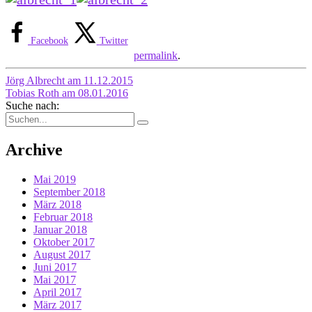
Facebook
Twitter
permalink
.
Beitrags-
Jörg Albrecht am 11.12.2015
Tobias Roth am 08.01.2016
Navigation
Suche nach:
Archive
Mai 2019
September 2018
März 2018
Februar 2018
Januar 2018
Oktober 2017
August 2017
Juni 2017
Mai 2017
April 2017
März 2017