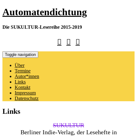
Skip
Automatendichtung
to
content
Die SUKULTUR-Lesereihe 2015-2019
Toggle navigation
Über
Termine
Autor*innen
Links
Kontakt
Impressum
Datenschutz
Links
SUKULTUR
Berliner Indie-Verlag, der Lesehefte in