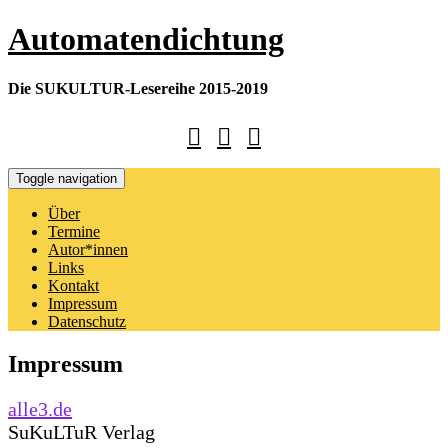
Skip
Automatendichtung
to
content
Die SUKULTUR-Lesereihe 2015-2019
Toggle navigation
Über
Termine
Autor*innen
Links
Kontakt
Impressum
Datenschutz
Impressum
alle3.de
SuKuLTuR Verlag